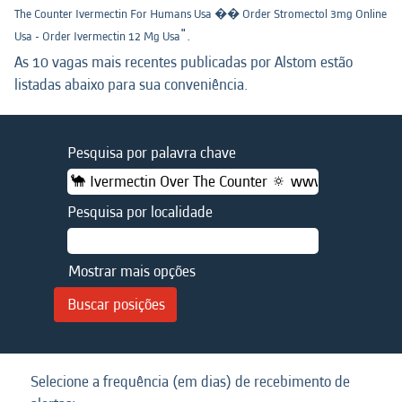
The Counter Ivermectin For Humans Usa �� Order Stromectol 3mg Online
".
Usa - Order Ivermectin 12 Mg Usa
As 10 vagas mais recentes publicadas por Alstom estão
listadas abaixo para sua conveniência.
Pesquisa por palavra chave
Pesquisa por localidade
Mostrar mais opções
Selecione a frequência (em dias) de recebimento de