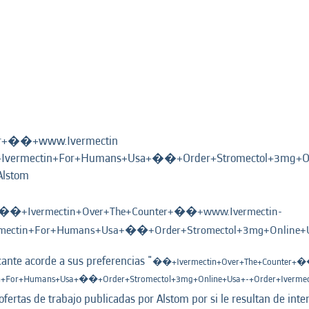
er+��+www.Ivermectin
vermectin+For+Humans+Usa+��+Order+Stromectol+3mg+On
(página
Alstom
actual)
��+Ivermectin+Over+The+Counter+��+www.Ivermectin-
ectin+For+Humans+Usa+��+Order+Stromectol+3mg+Online+Us
nte acorde a sus preferencias "
��+Ivermectin+Over+The+Counter+�
+For+Humans+Usa+��+Order+Stromectol+3mg+Online+Usa+-+Order+Iverme
ofertas de trabajo publicadas por Alstom por si le resultan de inter