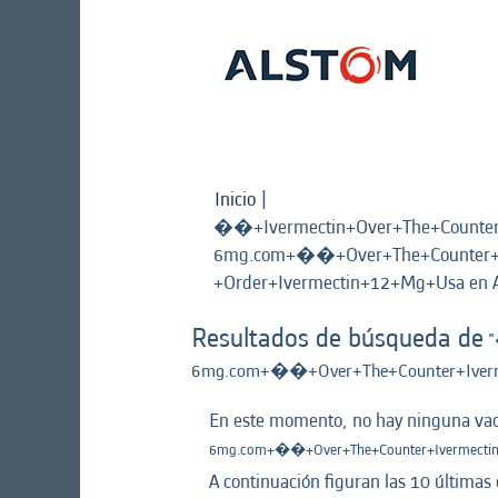
Inicio
|
��+Ivermectin+Over+The+Count
6mg.com+��+Over+The+Counter+I
+Order+Ivermectin+12+Mg+Usa en 
Resultados de búsqueda de
"
6mg.com+��+Over+The+Counter+Iverm
En este momento, no hay ninguna vaca
6mg.com+��+Over+The+Counter+Ivermectin
A continuación figuran las 10 últimas 