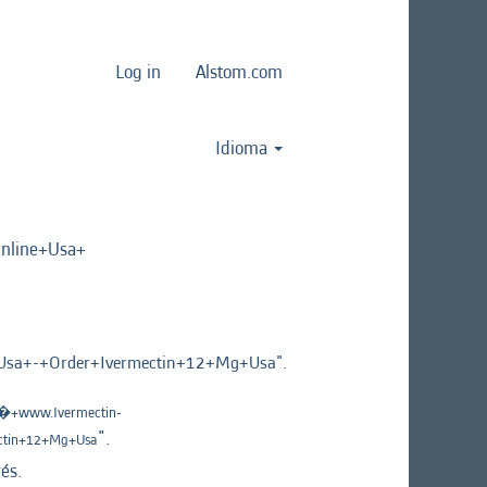
Log in
Alstom.com
Idioma
line+Usa+
a+-+Order+Ivermectin+12+Mg+Usa".
�+www.Ivermectin-
".
ctin+12+Mg+Usa
és.