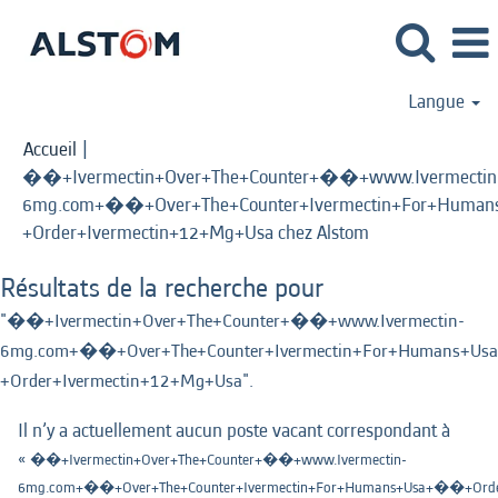
Langue
Accueil
|
��+Ivermectin+Over+The+Counter+��+www.Ivermectin
6mg.com+��+Over+The+Counter+Ivermectin+For+Human
(page
+Order+Ivermectin+12+Mg+Usa chez Alstom
actuelle)
Résultats de la recherche pour
"��+Ivermectin+Over+The+Counter+��+www.Ivermectin-
6mg.com+��+Over+The+Counter+Ivermectin+For+Humans+Usa
+Order+Ivermectin+12+Mg+Usa".
Il n’y a actuellement aucun poste vacant correspondant à
«
��+Ivermectin+Over+The+Counter+��+www.Ivermectin-
6mg.com+��+Over+The+Counter+Ivermectin+For+Humans+Usa+��+Order