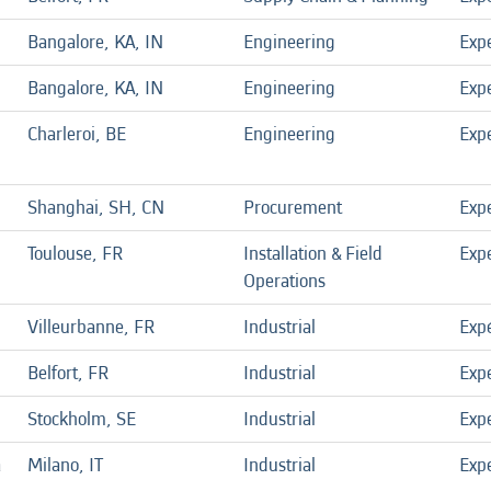
Bangalore, KA, IN
Engineering
Exp
Bangalore, KA, IN
Engineering
Exp
Charleroi, BE
Engineering
Exp
Shanghai, SH, CN
Procurement
Exp
Toulouse, FR
Installation & Field
Exp
Operations
Villeurbanne, FR
Industrial
Exp
Belfort, FR
Industrial
Exp
Stockholm, SE
Industrial
Exp
a
Milano, IT
Industrial
Exp