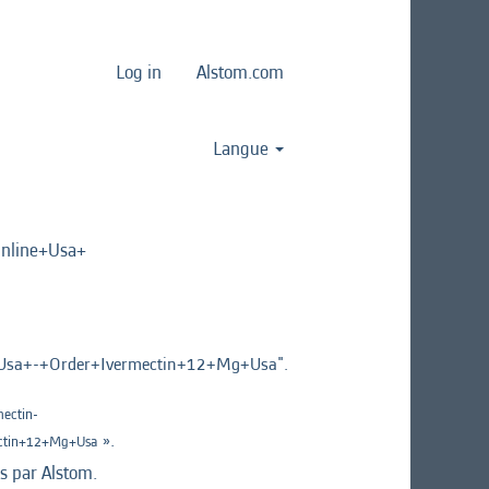
Log in
Alstom.com
Langue
line+Usa+
a+-+Order+Ivermectin+12+Mg+Usa".
ectin-
».
ctin+12+Mg+Usa
es par Alstom.