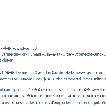
er+��+www.Ivermectin
vermectin+For+Humans+Usa+��+Order+Stromectol+3mg+On
(page
 Alstom
actuelle)
ur
"��+Ivermectin+Over+The+Counter+��+www.Ivermectin-
ectin+For+Humans+Usa+��+Order+Stromectol+3mg+Online+Us
ant correspondant à «
��+Ivermectin+Over+The+Counter+��+www.Iverm
+For+Humans+Usa+��+Order+Stromectol+3mg+Online+Usa+-+Order+Iverme
trouver ci-dessous les 10 offres d’emploi les plus récentes publié