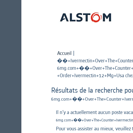
Accueil
|
��+Ivermectin+Over+The+Count
6mg.com+��+Over+The+Counter+I
+Order+Ivermectin+12+Mg+Usa chez
Résultats de la recherche po
6mg.com+��+Over+The+Counter+Iverm
Il n’y a actuellement aucun poste vac
6mg.com+��+Over+The+Counter+Ivermectin
Pour vous assister au mieux, veuillez 