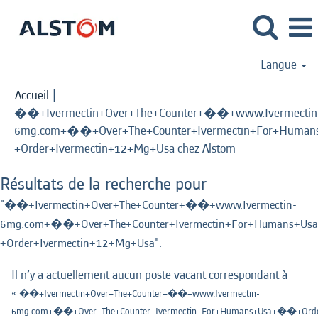
Langue
Accueil
|
��+Ivermectin+Over+The+Counter+��+www.Ivermectin
6mg.com+��+Over+The+Counter+Ivermectin+For+Human
(page
+Order+Ivermectin+12+Mg+Usa chez Alstom
actuelle)
Résultats de la recherche pour
"��+Ivermectin+Over+The+Counter+��+www.Ivermectin-
6mg.com+��+Over+The+Counter+Ivermectin+For+Humans+Usa
+Order+Ivermectin+12+Mg+Usa".
Il n’y a actuellement aucun poste vacant correspondant à
«
��+Ivermectin+Over+The+Counter+��+www.Ivermectin-
6mg.com+��+Over+The+Counter+Ivermectin+For+Humans+Usa+��+Order