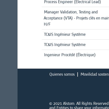
Process Engineer (Electrical Lead)
Manager Validation, Testing and
Acceptance (VTA) - Projets clés en mai
H/F
TC&IS Ingénieur Système
TC&IS Ingénieur Système
Ingenieur Procédé (Électrique)
Quienes somos
Movilidad sosten
© 2021 Alstom. All Rights Reserved.
and Entities to share your informati