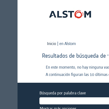
(página
Inicio
|
en Alstom
actual)
Resultados de búsqueda de
"
En este momento, no hay ninguna vaca
A continuación figuran las 10 últimas 
Búsqueda por palabra clave
Mostrar más opciones