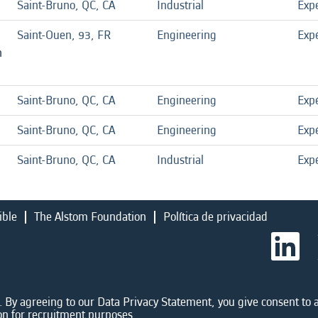
Saint-Bruno, QC, CA
Industrial
Exp
Saint-Ouen, 93, FR
Engineering
Exp
n
Saint-Bruno, QC, CA
Engineering
Exp
Saint-Bruno, QC, CA
Engineering
Exp
Saint-Bruno, QC, CA
Industrial
Exp
ible
The Alstom Foundation
Política de privacidad
S
e
a
b
r
e
 By agreeing to our Data Privacy Statement, you give consent to a
e
on for recruitment purposes.