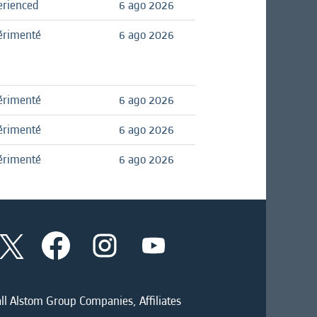
erienced
6 ago 2026
érimenté
6 ago 2026
érimenté
6 ago 2026
érimenté
6 ago 2026
érimenté
6 ago 2026
S
S
S
S
e
e
e
e
a
a
a
a
b
b
b
b
r
r
r
r
e
e
e
ll Alstom Group Companies, Affiliates
e
e
e
e
e