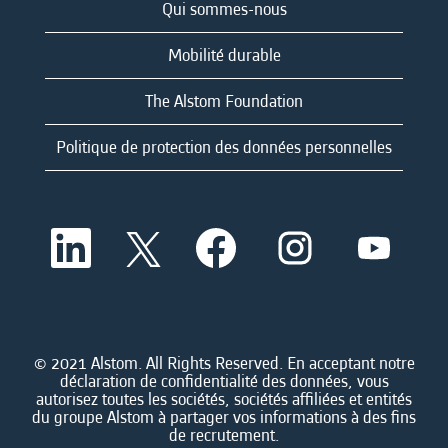
Qui sommes-nous
Mobilité durable
The Alstom Foundation
Politique de protection des données personnelles
S
S
S
S
S
’
’
’
’
’
o
o
o
o
o
u
u
u
u
u
v
v
v
v
v
r
r
r
r
r
e
e
e
e
e
d
d
d
d
© 2021 Alstom. All Rights Reserved. En acceptant notre
d
a
a
a
a
déclaration de confidentialité des données, vous
a
n
n
n
n
autorisez toutes les sociétés, sociétés affiliées et entités
n
s
s
s
s
du groupe Alstom à partager vos informations à des fins
s
u
u
u
u
de recrutement.
u
n
n
n
n