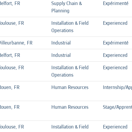
Belfort, FR
Supply Chain &
Expérimenté
Planning
Toulouse, FR
Installation & Field
Experienced
Operations
Villeurbanne, FR
Industrial
Expérimenté
Belfort, FR
Industrial
Experienced
Toulouse, FR
Installation & Field
Experienced
Operations
Rouen, FR
Human Resources
Internship/Ap
Rouen, FR
Human Resources
Stage/Apprent
Toulouse, FR
Installation & Field
Experienced