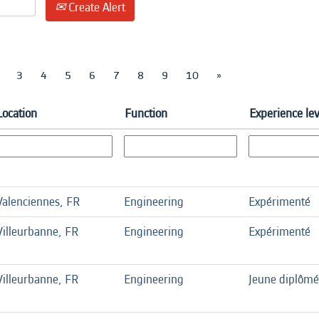
Create Alert
3
4
5
6
7
8
9
10
»
Location
Function
Experience lev
Valenciennes, FR
Engineering
Expérimenté
Villeurbanne, FR
Engineering
Expérimenté
Villeurbanne, FR
Engineering
Jeune diplômé