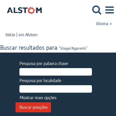
Idioma
(página
Início
|
em Alstom
atual)
Buscar resultados para
"Stage/Apprenti".
Pesquisa por palavra chave
Pesquisa por localidade
Mostrar mais opções