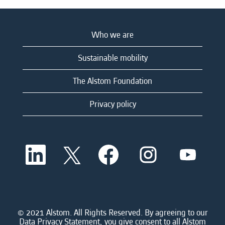
Who we are
Sustainable mobility
The Alstom Foundation
Privacy policy
O
O
O
O
O
p
p
p
p
p
e
e
e
e
e
n
n
n
n
n
s
s
s
s
s
i
i
i
i
i
n
n
n
n
n
a
a
a
a
© 2021 Alstom. All Rights Reserved. By agreeing to our
a
n
n
n
n
Data Privacy Statement, you give consent to all Alstom
n