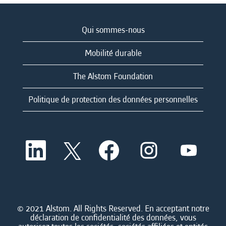
Qui sommes-nous
Mobilité durable
The Alstom Foundation
Politique de protection des données personnelles
S
S
S
S
S
’
’
’
’
’
o
o
o
o
o
u
u
u
u
u
v
v
v
v
v
r
r
r
r
r
e
e
e
e
e
d
d
d
d
© 2021 Alstom. All Rights Reserved. En acceptant notre
d
a
a
a
a
déclaration de confidentialité des données, vous
a
n
n
n
n