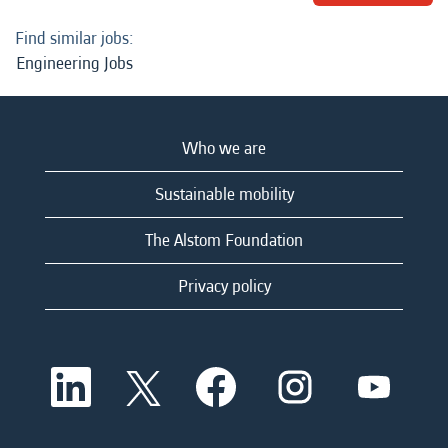
Find similar jobs:
Engineering Jobs
Who we are
Sustainable mobility
The Alstom Foundation
Privacy policy
O
O
O
O
O
p
p
p
p
p
e
e
e
e
e
n
n
n
n
n
s
s
s
s