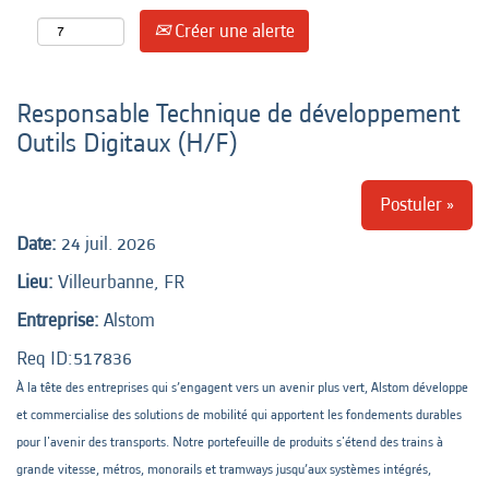
Créer une alerte
Responsable Technique de développement
Outils Digitaux (H/F)
Postuler »
Date:
24 juil. 2026
Lieu:
Villeurbanne, FR
Entreprise:
Alstom
Req ID:517836
À la tête des entreprises qui s’engagent vers un avenir plus vert, Alstom développe
et commercialise des solutions de mobilité qui apportent les fondements durables
pour l'avenir des transports. Notre portefeuille de produits s'étend des trains à
grande vitesse, métros, monorails et tramways jusqu’aux systèmes intégrés,