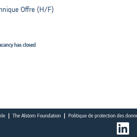
hnique Offre (H/F)
vacancy has closed
ble
The Alstom Foundation
Politique de protection des donn
S
’
o