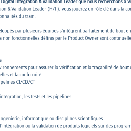
d Digital Integration & Validation Leader que nous recherchons à V
tion & Validation Leader (H/F), vous jouerez un rôle clé dans la
onnalités du train.
loppés par plusieurs équipes s’intègrent parfaitement de bout en 
s non fonctionnelles définis par le Product Owner sont continuellem
s
environnements pour assurer la vérification et la traçabilité de bout
elles et la conformité
pipelines CI/CD/CT
tégration, les tests et les pipelines
ngénierie, informatique ou disciplines scientifiques.
intégration ou la validation de produits logiciels sur des progr