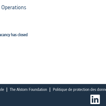
t Operations
vacancy has closed
ble
The Alstom Foundation
Politique de protection des donn
S
’
o