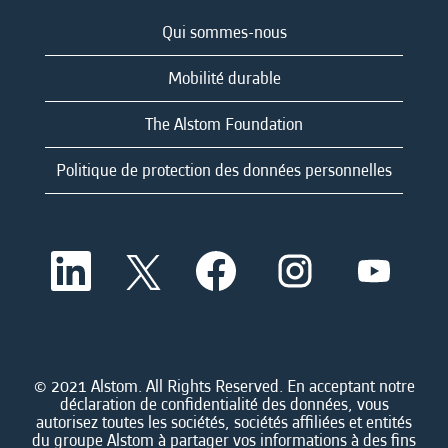
Qui sommes-nous
Mobilité durable
The Alstom Foundation
Politique de protection des données personnelles
S
S
S
S
S
’
’
’
’
’
o
o
o
o
o
u
u
u
u
u
v
v
v
v
v
r
r
r
r
r
e
e
e
e
e
d
d
d
d
© 2021 Alstom. All Rights Reserved. En acceptant notre
d
a
a
a
a
déclaration de confidentialité des données, vous
a
n
n
n
n
autorisez toutes les sociétés, sociétés affiliées et entités
n
s
s
s
s
du groupe Alstom à partager vos informations à des fins
s