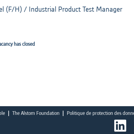
iel (F/H) / Industrial Product Test Manager
vacancy has closed
ble
The Alstom Foundation
Politique de protection des donn
S
’
o