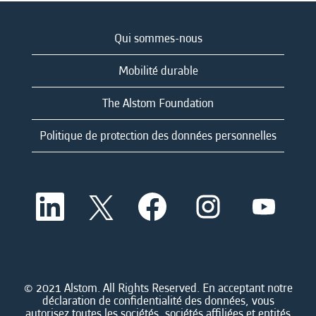
Qui sommes-nous
Mobilité durable
The Alstom Foundation
Politique de protection des données personnelles
S
S
S
S
S
’
’
’
’
’
o
o
o
o
o
u
u
u
u
u
v
v
v
v
v
r
r
r
r
r
e
e
e
e
e
d
d
d
d
© 2021 Alstom. All Rights Reserved. En acceptant notre
d
a
a
a
a
déclaration de confidentialité des données, vous
a
n
n
n
n
autorisez toutes les sociétés, sociétés affiliées et entités
n