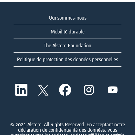
Qui sommes-nous
Mobilité durable
The Alstom Foundation
Politique de protection des données personnelles
S
S
S
S
S
’
’
’
’
’
o
o
o
o
o
u
u
u
u
u
v
v
v
v
v
r
r
r
r
r
e
e
e
e
e
d
d
d
d
© 2021 Alstom. All Rights Reserved. En acceptant notre
d
a
a
a
a
déclaration de confidentialité des données, vous
a
n
n
n
n