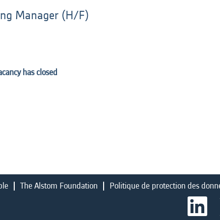
ning Manager (H/F)
vacancy has closed
ble
The Alstom Foundation
Politique de protection des donn
S
’
o