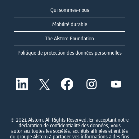
Qui sommes-nous
Mobilité durable
The Alstom Foundation
Politique de protection des données personnelles
S
S
S
S
S
’
’
’
’
’
o
o
o
o
o
u
u
u
u
u
v
v
v
v
v
r
r
r
r
r
e
e
e
e
e
d
d
d
d
© 2021 Alstom. All Rights Reserved. En acceptant notre
d
a
a
a
a
déclaration de confidentialité des données, vous
a
n
n
n
n
autorisez toutes les sociétés, sociétés affiliées et entités
n
s
s
s
s
du groupe Alstom à partager vos informations à des fins
s