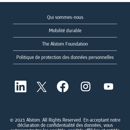
Qui sommes-nous
Mobilité durable
The Alstom Foundation
Politique de protection des données personnelles
S
S
S
S
S
’
’
’
’
’
o
o
o
o
o
u
u
u
u
u
v
v
v
v
v
r
r
r
r
r
e
e
e
e
e
d
d
d
d
© 2021 Alstom. All Rights Reserved. En acceptant notre
d
a
a
a
a
déclaration de confidentialité des données, vous
a
n
n
n
n