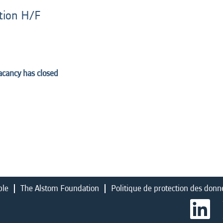
ation H/F
vacancy has closed
ble
The Alstom Foundation
Politique de protection des donn
S
’
o