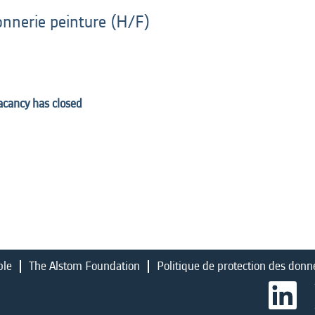
onnerie peinture (H/F)
vacancy has closed
ble
The Alstom Foundation
Politique de protection des donn
S
’
o