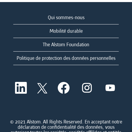
Qui sommes-nous
Mobilité durable
The Alstom Foundation
Politique de protection des données personnelles
S
S
S
S
S
’
’
’
’
’
o
o
o
o
o
u
u
u
u
u
v
v
v
v
v
r
r
r
r
r
e
e
e
e
e
d
d
d
d
© 2021 Alstom. All Rights Reserved. En acceptant notre
d
a
a
a
a
déclaration de confidentialité des données, vous
a
n
n
n
n