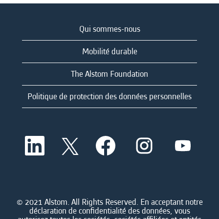
Qui sommes-nous
Mobilité durable
The Alstom Foundation
Politique de protection des données personnelles
S
S
S
S
S
’
’
’
’
’
o
o
o
o
o
u
u
u
u
u
v
v
v
v
v
r
r
r
r
r
e
e
e
e
e
d
d
d
d
© 2021 Alstom. All Rights Reserved. En acceptant notre
d
a
a
a
a
déclaration de confidentialité des données, vous
a
n
n
n
n