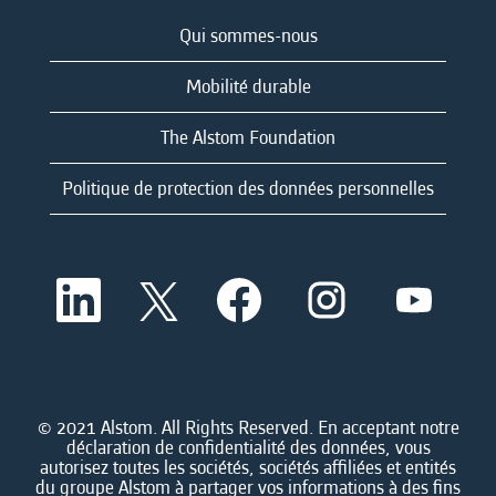
Qui sommes-nous
Mobilité durable
The Alstom Foundation
Politique de protection des données personnelles
S
S
S
S
S
’
’
’
’
’
o
o
o
o
o
u
u
u
u
u
v
v
v
v
v
r
r
r
r
r
e
e
e
e
e
d
d
d
d
© 2021 Alstom. All Rights Reserved. En acceptant notre
d
a
a
a
a
déclaration de confidentialité des données, vous
a
n
n
n
n
autorisez toutes les sociétés, sociétés affiliées et entités
n
s
s
s
s
du groupe Alstom à partager vos informations à des fins
s