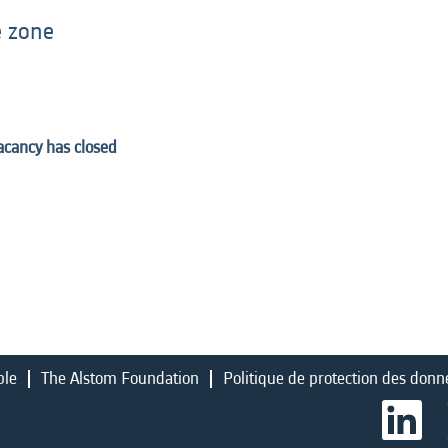
e zone
vacancy has closed
ble
The Alstom Foundation
Politique de protection des donn
S
’
o