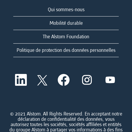
Qui sommes-nous
Mobilité durable
The Alstom Foundation
Politique de protection des données personnelles
S
S
S
S
S
’
’
’
’
’
o
o
o
o
o
u
u
u
u
u
v
v
v
v
v
r
r
r
r
r
e
e
e
e
e
d
d
d
d
© 2021 Alstom. All Rights Reserved. En acceptant notre
d
a
a
a
a
déclaration de confidentialité des données, vous
a
n
n
n
n
autorisez toutes les sociétés, sociétés affiliées et entités
n
s
s
s
s
du groupe Alstom à partager vos informations à des fins
s