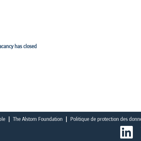
vacancy has closed
ble
The Alstom Foundation
Politique de protection des donn
S
’
o