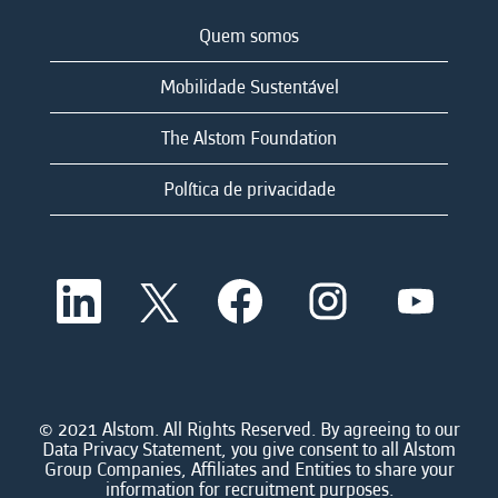
Quem somos
Mobilidade Sustentável
The Alstom Foundation
Política de privacidade
A
A
A
A
A
b
b
b
b
b
r
r
r
r
r
e
e
e
e
e
e
e
e
e
e
m
m
m
m
m
u
u
u
u
u
m
m
m
m
© 2021 Alstom. All Rights Reserved. By agreeing to our
m
a
a
a
a
Data Privacy Statement, you give consent to all Alstom
a
n
n
n
n
Group Companies, Affiliates and Entities to share your
n
o
o
o
o
information for recruitment purposes.
o