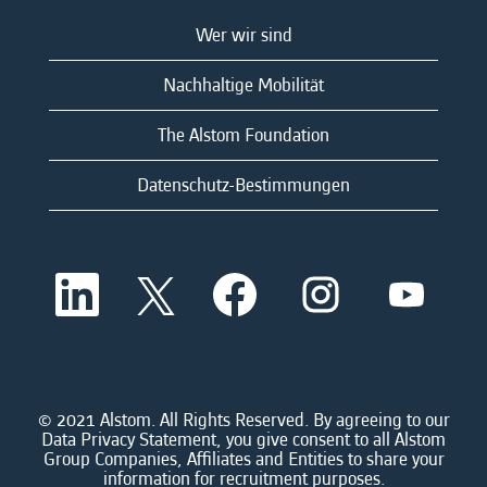
Wer wir sind
Nachhaltige Mobilität
The Alstom Foundation
Datenschutz-Bestimmungen
W
W
W
W
W
i
i
i
i
i
r
r
r
r
r
d
d
d
d
d
a
a
a
a
a
u
u
u
u
u
f
f
f
f
f
e
e
e
e
© 2021 Alstom. All Rights Reserved. By agreeing to our
e
i
i
i
i
Data Privacy Statement, you give consent to all Alstom
i
n
n
n
n
Group Companies, Affiliates and Entities to share your
n
e
e
e
e
information for recruitment purposes.
e