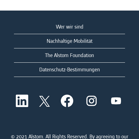
Wer wir sind
Nachhaltige Mobilität
The Alstom Foundation
Datenschutz-Bestimmungen
W
W
W
W
W
i
i
i
i
i
r
r
r
r
r
d
d
d
d
d
a
a
a
a
a
u
u
u
u
u
f
f
f
f
f
e
e
e
e
© 2021 Alstom. All Rights Reserved. By agreeing to our
e