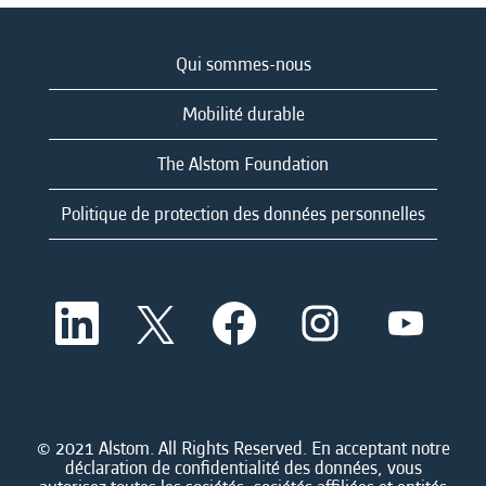
Qui sommes-nous
Mobilité durable
The Alstom Foundation
Politique de protection des données personnelles
S
S
S
S
S
’
’
’
’
’
o
o
o
o
o
u
u
u
u
u
v
v
v
v
v
r
r
r
r
r
e
e
e
e
e
d
d
d
d
© 2021 Alstom. All Rights Reserved. En acceptant notre
d
a
a
a
a
déclaration de confidentialité des données, vous
a
n
n
n
n