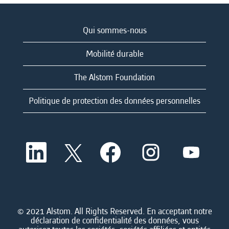
Qui sommes-nous
Mobilité durable
The Alstom Foundation
Politique de protection des données personnelles
S
S
S
S
S
’
’
’
’
’
o
o
o
o
o
u
u
u
u
u
v
v
v
v
v
r
r
r
r
r
e
e
e
e
e
d
d
d
d
© 2021 Alstom. All Rights Reserved. En acceptant notre
d
a
a
a
a
déclaration de confidentialité des données, vous
a
n
n
n
n