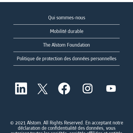
Qui sommes-nous
Mobilité durable
The Alstom Foundation
Politique de protection des données personnelles
S
S
S
S
S
’
’
’
’
’
o
o
o
o
o
u
u
u
u
u
v
v
v
v
v
r
r
r
r
r
e
e
e
e
e
d
d
d
d
© 2021 Alstom. All Rights Reserved. En acceptant notre
d
a
a
a
a
déclaration de confidentialité des données, vous
a
n
n
n
n