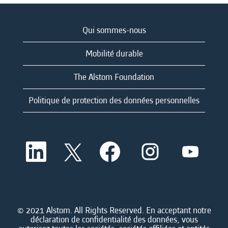
Qui sommes-nous
Mobilité durable
The Alstom Foundation
Politique de protection des données personnelles
S
S
S
S
S
’
’
’
’
’
o
o
o
o
o
u
u
u
u
u
v
v
v
v
v
r
r
r
r
r
e
e
e
e
e
d
d
d
d
© 2021 Alstom. All Rights Reserved. En acceptant notre
d
a
a
a
a
déclaration de confidentialité des données, vous
a
n
n
n
n