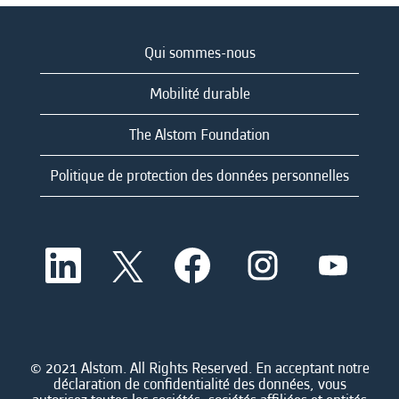
Qui sommes-nous
Mobilité durable
The Alstom Foundation
Politique de protection des données personnelles
S
S
S
S
S
’
’
’
’
’
o
o
o
o
o
u
u
u
u
u
v
v
v
v
v
r
r
r
r
r
e
e
e
e
e
d
d
d
d
© 2021 Alstom. All Rights Reserved. En acceptant notre
d
a
a
a
a
déclaration de confidentialité des données, vous
a
n
n
n
n