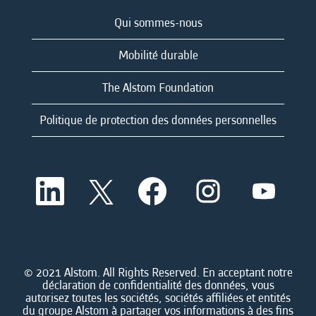
Qui sommes-nous
Mobilité durable
The Alstom Foundation
Politique de protection des données personnelles
S
S
S
S
S
’
’
’
’
’
o
o
o
o
o
u
u
u
u
u
v
v
v
v
v
r
r
r
r
r
e
e
e
e
e
d
d
d
d
© 2021 Alstom. All Rights Reserved. En acceptant notre
d
a
a
a
a
déclaration de confidentialité des données, vous
a
n
n
n
n
autorisez toutes les sociétés, sociétés affiliées et entités
n
s
s
s
s
du groupe Alstom à partager vos informations à des fins
s