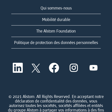
Qui sommes-nous
Mobilité durable
The Alstom Foundation
Politique de protection des données personnelles
S
S
S
S
S
’
’
’
’
’
o
o
o
o
o
u
u
u
u
u
v
v
v
v
v
r
r
r
r
r
e
e
e
e
e
d
d
d
d
© 2021 Alstom. All Rights Reserved. En acceptant notre
d
a
a
a
a
déclaration de confidentialité des données, vous
a
n
n
n
n
autorisez toutes les sociétés, sociétés affiliées et entités
n
s
s
s
s
du groupe Alstom à partager vos informations à des fins
s