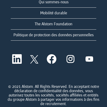
Qui sommes-nous
Mobilité durable
The Alstom Foundation
Politique de protection des données personnelles
S
S
S
S
S
’
’
’
’
’
o
o
o
o
o
u
u
u
u
u
v
v
v
v
v
r
r
r
r
r
e
e
e
e
e
d
d
d
d
© 2021 Alstom. All Rights Reserved. En acceptant notre
d
a
a
a
a
déclaration de confidentialité des données, vous
a
n
n
n
n
autorisez toutes les sociétés, sociétés affiliées et entités
n
s
s
s
s
du groupe Alstom à partager vos informations à des fins
s
u
u
u
u
de recrutement.
u
n
n
n
n