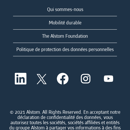
Qui sommes-nous
Mobilité durable
The Alstom Foundation
Politique de protection des données personnelles
S
S
S
S
S
’
’
’
’
’
o
o
o
o
o
u
u
u
u
u
v
v
v
v
v
r
r
r
r
r
e
e
e
e
e
d
d
d
d
© 2021 Alstom. All Rights Reserved. En acceptant notre
d
a
a
a
a
déclaration de confidentialité des données, vous
a
n
n
n
n
autorisez toutes les sociétés, sociétés affiliées et entités
n
s
s
s
s
du groupe Alstom à partager vos informations à des fins
s