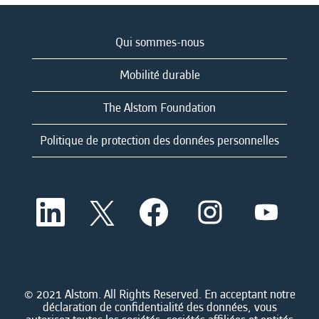
Qui sommes-nous
Mobilité durable
The Alstom Foundation
Politique de protection des données personnelles
S
S
S
S
S
’
’
’
’
’
o
o
o
o
o
u
u
u
u
u
v
v
v
v
v
r
r
r
r
r
e
e
e
e
e
d
d
d
d
© 2021 Alstom. All Rights Reserved. En acceptant notre
d
a
a
a
a
déclaration de confidentialité des données, vous
a
n
n
n
n