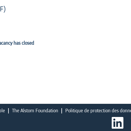
F)
vacancy has closed
ble
The Alstom Foundation
Politique de protection des donn
S
’
o