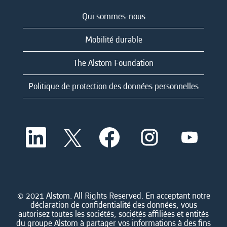
Qui sommes-nous
Mobilité durable
The Alstom Foundation
Politique de protection des données personnelles
S
S
S
S
S
’
’
’
’
’
o
o
o
o
o
u
u
u
u
u
v
v
v
v
v
r
r
r
r
r
e
e
e
e
e
d
d
d
d
© 2021 Alstom. All Rights Reserved. En acceptant notre
d
a
a
a
a
déclaration de confidentialité des données, vous
a
n
n
n
n
autorisez toutes les sociétés, sociétés affiliées et entités
n
s
s
s
s
du groupe Alstom à partager vos informations à des fins
s