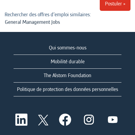
Postuler »
Rechercher des offres d’emploi similaires:
General Management Jobs
Qui sommes-nous
Mobilité durable
The Alstom Foundation
Politique de protection des données personnelles
S
S
S
S
S
’
’
’
’
’
o
o
o
o
o
u
u
u
u
u