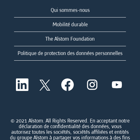
Qui sommes-nous
Mobilité durable
The Alstom Foundation
Politique de protection des données personnelles
S
S
S
S
S
’
’
’
’
’
o
o
o
o
o
u
u
u
u
u
v
v
v
v
v
r
r
r
r
r
e
e
e
e
e
d
d
d
d
© 2021 Alstom. All Rights Reserved. En acceptant notre
d
a
a
a
a
déclaration de confidentialité des données, vous
a
n
n
n
n
autorisez toutes les sociétés, sociétés affiliées et entités
n
s
s
s
s
du groupe Alstom à partager vos informations à des fins
s