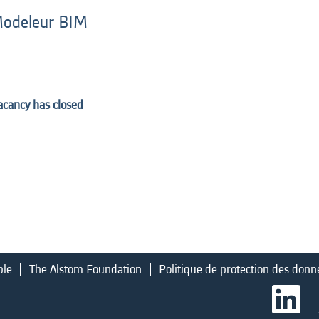
 Modeleur BIM
vacancy has closed
ble
The Alstom Foundation
Politique de protection des donn
S
’
o