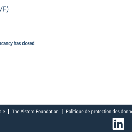
/F)
vacancy has closed
ble
The Alstom Foundation
Politique de protection des donn
S
’
o